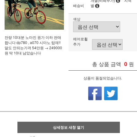
개별(비례추가)
지역
배송비
별
색상
잔량 10대분 노마진 원가 이하 판매
에어로휠
합니다 dp780 , a070 시마노 탑재!!
추가
말도 안되는가격 54만원 → 249000
원 딱 10대 남았습니다
총 상품 금액
0
원
상품이 품절되었습니다.
상세정보 새창 열기