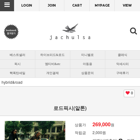
LOGIN
JOIN
CART
MYPAGE
VIEW
베스트셀러
하이브리드&로드
미니벨로
클래식
픽시
엠티비&etc
아동용
악세사리
핵폭탄세일
개인결제
상품문의
구매후기
hybrid&road
0
로드픽시(알톤)
269,000
상품가
원
적립금
2,000원