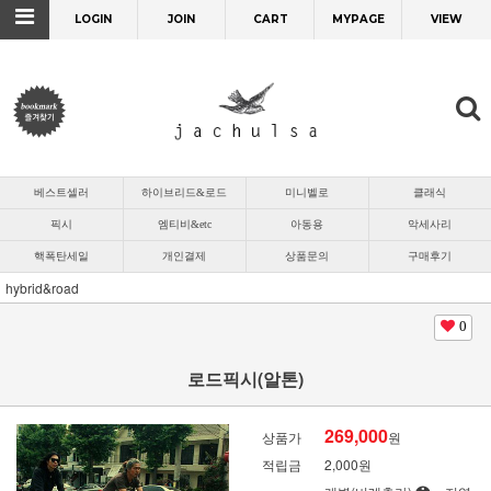
LOGIN
JOIN
CART
MYPAGE
VIEW
베스트셀러
하이브리드&로드
미니벨로
클래식
픽시
엠티비&etc
아동용
악세사리
핵폭탄세일
개인결제
상품문의
구매후기
hybrid&road
0
로드픽시(알톤)
269,000
상품가
원
적립금
2,000원