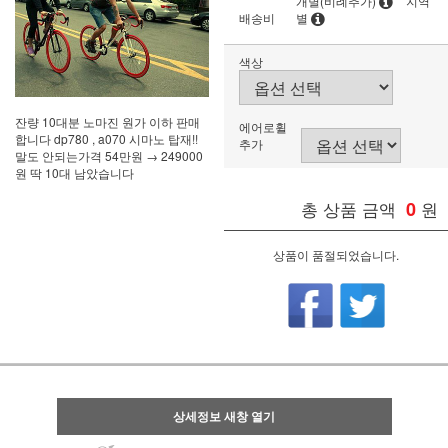
개별(비례추가)
지역
배송비
별
색상
잔량 10대분 노마진 원가 이하 판매
에어로휠
합니다 dp780 , a070 시마노 탑재!!
추가
말도 안되는가격 54만원 → 249000
원 딱 10대 남았습니다
총 상품 금액
0
원
상품이 품절되었습니다.
상세정보 새창 열기