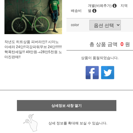
개별(비례추가)
지역
배송비
별
color
작년도 히트상품 피버라인!! 시마노
총 상품 금액
0
원
아세라 24단!!극강파워무브 24단!!!!!!!
핵폭탄세일!!! 49만원→28만5천원 노
마진판매!!
상품이 품절되었습니다.
상세정보 새창 열기
상세 정보를 확대해 보실 수 있습니다.