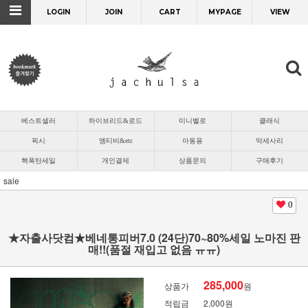
LOGIN
JOIN
CART
MYPAGE
VIEW
베스트셀러
하이브리드&로드
미니벨로
클래식
픽시
엠티비&etc
아동용
악세사리
핵폭탄세일
개인결제
상품문의
구매후기
sale
0
★자출사닷컴★베네통피버7.0 (24단)70~80%세일 노마진 판
매!!(품절 재입고 없음 ㅠㅠ)
285,000
상품가
원
적립금
2,000원