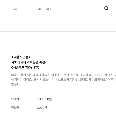
ACC
BIG SALE
PAYMENT
★자출사닷컴★
시보레 카마로 아동용 자전거
<시즌오프 70%세일>
미국 자동차 쉐보레에서 출시한 아동용 자전거 안전성 과 기능적인 요소가 잘 조화
품격있는 아이로 UP시켜 드립니다!! 스포츠카 디자인 고대로 재현되었어요^^ 푸
발송!!
판매가격
180,000원
적립금
2000원