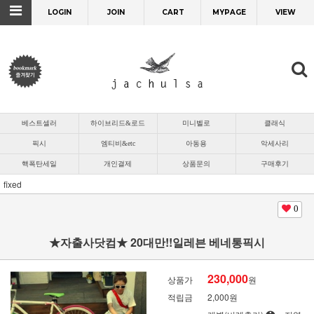
LOGIN
JOIN
CART
MYPAGE
VIEW
베스트셀러
하이브리드&로드
미니벨로
클래식
픽시
엠티비&etc
아동용
악세사리
핵폭탄세일
개인결제
상품문의
구매후기
fixed
0
★자출사닷컴★ 20대만!!일레븐 베네통픽시
230,000
상품가
원
적립금
2,000원