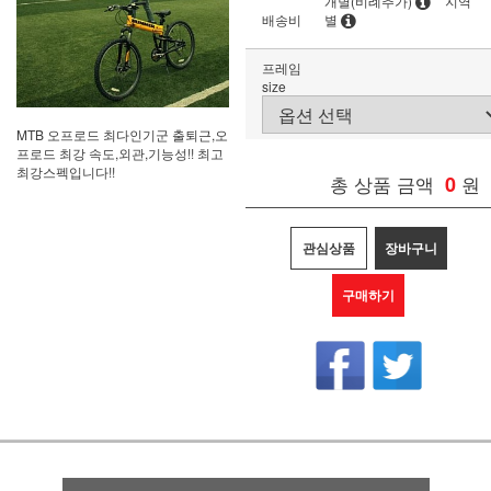
개별(비례추가)
지역
배송비
별
프레임
size
MTB 오프로드 최다인기군 출퇴근,오
프로드 최강 속도,외관,기능성!! 최고
최강스펙입니다!!
총 상품 금액
0
원
관심상품
장바구니
구매하기