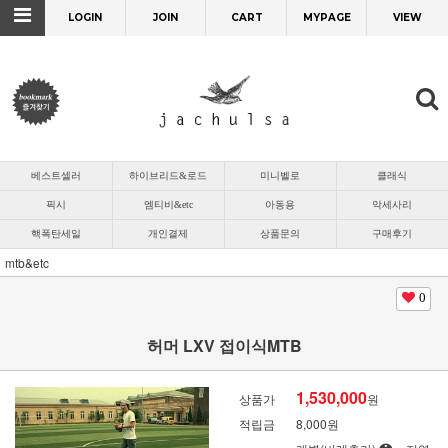
LOGIN
JOIN
CART
MYPAGE
VIEW
베스트셀러
하이브리드&로드
미니벨로
클래식
픽시
엠티비&etc
아동용
악세사리
핵폭탄세일
개인결제
상품문의
구매후기
mtb&etc
0
허머 LXV 접이식MTB
1,530,000
상품가
원
적립금
8,000원