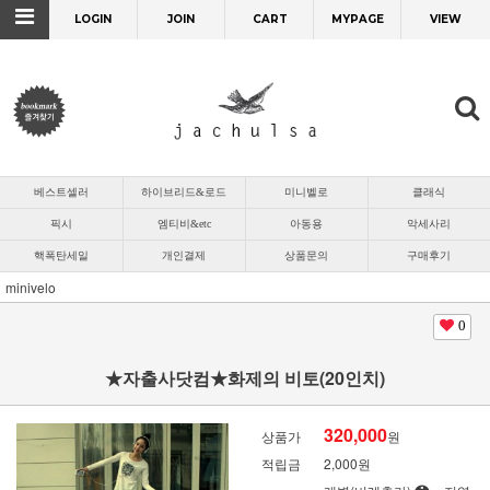
LOGIN
JOIN
CART
MYPAGE
VIEW
베스트셀러
하이브리드&로드
미니벨로
클래식
픽시
엠티비&etc
아동용
악세사리
핵폭탄세일
개인결제
상품문의
구매후기
minivelo
0
★자출사닷컴★화제의 비토(20인치)
320,000
상품가
원
적립금
2,000원