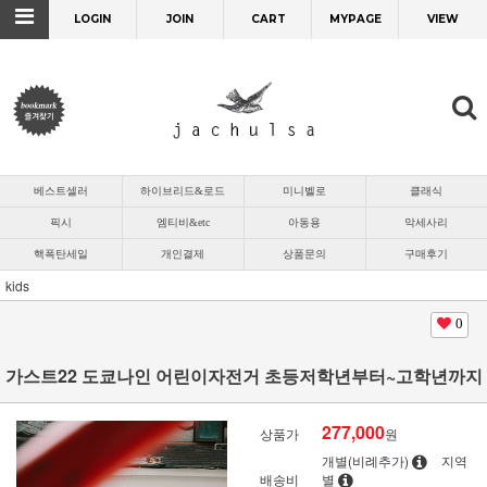
LOGIN
JOIN
CART
MYPAGE
VIEW
베스트셀러
하이브리드&로드
미니벨로
클래식
픽시
엠티비&etc
아동용
악세사리
핵폭탄세일
개인결제
상품문의
구매후기
kids
0
가스트22 도쿄나인 어린이자전거 초등저학년부터~고학년까지
277,000
상품가
원
개별(비례추가)
지역
배송비
별