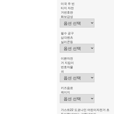
미국 주 빈
티지 자전
거번호판
화보감성
필수 공구
삼각렌츠
실리콘등
이쁜자전
거 지킴이
번호자물
쇠
키즈음료
케이지
가스트22 도쿄나인 어린이자전거 초
등저학년부터~고학년까지