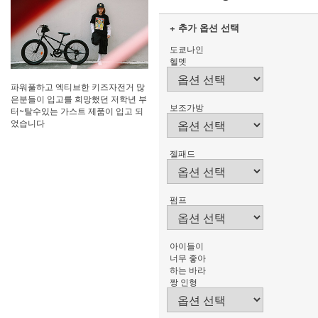
+ 추가 옵션 선택
도쿄나인
헬멧
파워풀하고 엑티브한 키즈자전거 많
은분들이 입고를 희망했던 저학년 부
보조가방
터~탈수있는 가스트 제품이 입고 되
었습니다
젤패드
펌프
아이들이
너무 좋아
하는 바라
짱 인형