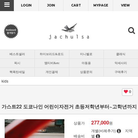
LOGIN
JOIN
CART
MYPAGE
VIEW
베스트셀러
하이브리드&로드
미니벨로
클래식
픽시
엠티비&etc
아동용
악세사리
핵폭탄세일
개인결제
상품문의
구매후기
kids
0
가스트22 도쿄나인 어린이자전거 초등저학년부터~고학년까지
277,000
상품가
원
개별(비례추가)
지역
배송비
별