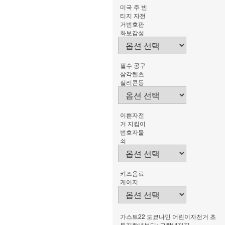
미국 주 빈
티지 자전
거번호판
화보감성
필수 공구
삼각렌츠
실리콘등
이쁜자전
거 지킴이
번호자물
쇠
키즈음료
케이지
가스트22 도쿄나인 어린이자전거 초
등저학년부터~고학년까지