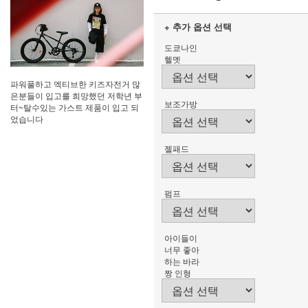
+ 추가 옵션 선택
도쿄나인
헬멧
파워풀하고 엑티브한 키즈자전거 많
은분들이 입고를 희망했던 저학년 부
보조가방
터~탈수있는 가스트 제품이 입고 되
었습니다
젤패드
펌프
아이들이
너무 좋아
하는 바라
짱 인형