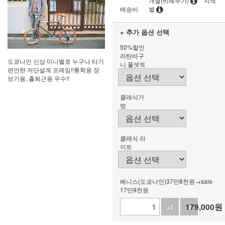
개별(비례추가)
지역
배송비
별
+ 추가 옵션 선택
50%할인
라탄바구
도쿄나인 신상 미니벨로 누구나 타기
니 풀셋트
편안한 저단설계 프레임!!통학용 장
보기용, 출퇴근용 우수!!
클래식가
방
클래식 라
이트
베니스(도쿄나인)37만8천원→sale
17만9천원
179,000
원
+1
-1