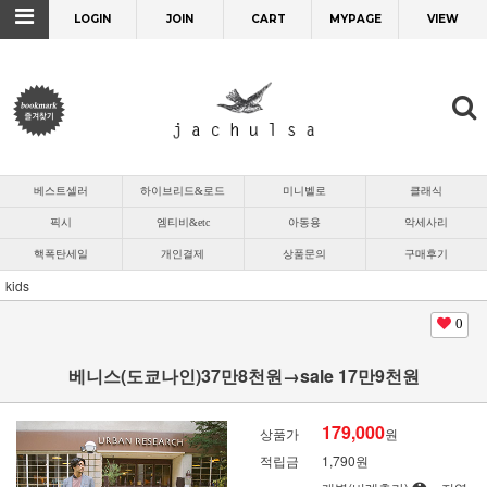
LOGIN
JOIN
CART
MYPAGE
VIEW
베스트셀러
하이브리드&로드
미니벨로
클래식
픽시
엠티비&etc
아동용
악세사리
핵폭탄세일
개인결제
상품문의
구매후기
kids
0
베니스(도쿄나인)37만8천원→sale 17만9천원
179,000
상품가
원
적립금
1,790원