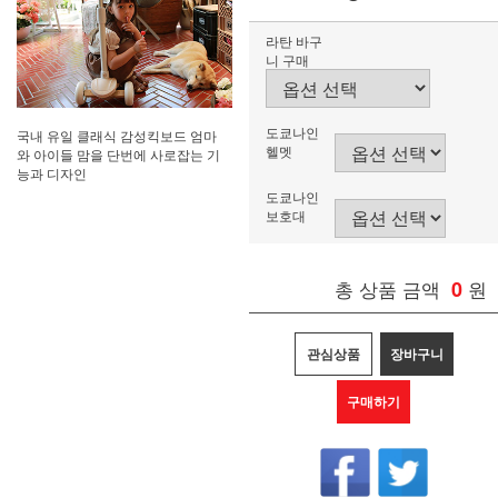
라탄 바구
니 구매
도쿄나인
국내 유일 클래식 감성킥보드 엄마
헬멧
와 아이들 맘을 단번에 사로잡는 기
능과 디자인
도쿄나인
보호대
총 상품 금액
0
원
관심상품
장바구니
구매하기