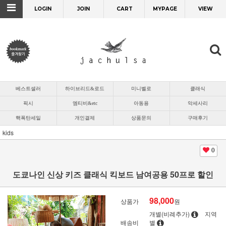
LOGIN
JOIN
CART
MYPAGE
VIEW
베스트셀러
하이브리드&로드
미니벨로
클래식
픽시
엠티비&etc
아동용
악세사리
핵폭탄세일
개인결제
상품문의
구매후기
kids
0
도쿄나인 신상 키즈 클래식 킥보드 남여공용 50프로 할인
98,000
상품가
원
개별(비례추가)
지역
배송비
별