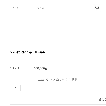
ACC
BIG SALE
PAYMENT
도쿄나인 전기스쿠터 이디뚜뚜
판매가격
900,000
원
도쿄나인 전기스쿠터 이디뚜뚜
총 상