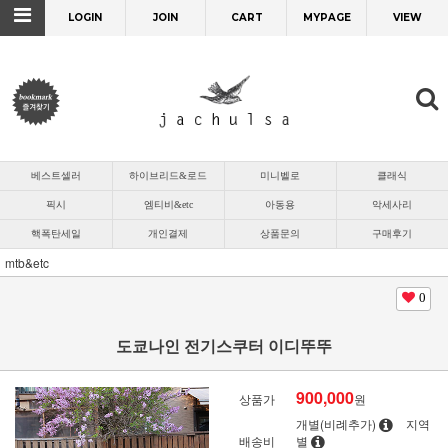
LOGIN
JOIN
CART
MYPAGE
VIEW
베스트셀러
하이브리드&로드
미니벨로
클래식
픽시
엠티비&etc
아동용
악세사리
핵폭탄세일
개인결제
상품문의
구매후기
mtb&etc
0
도쿄나인 전기스쿠터 이디뚜뚜
900,000
상품가
원
개별(비례추가)
지역
배송비
별