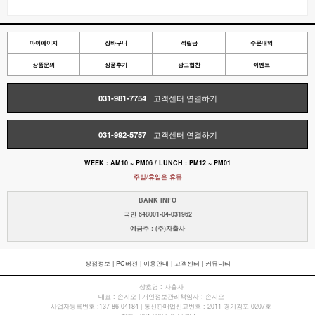
마이페이지
장바구니
적립금
주문내역
상품문의
상품후기
광고협찬
이벤트
031-981-7754
고객센터 연결하기
031-992-5757
고객센터 연결하기
WEEK : AM10 ~ PM06 / LUNCH : PM12 ~ PM01
주말/휴일은 휴뮤
BANK INFO
국민 648001-04-031962
예금주 : (주)자출사
상점정보
|
PC버젼
|
이용안내
|
고객센터
|
커뮤니티
상호명 : 자출사
대표 : 손지오 | 개인정보관리책임자 : 손지오
사업자등록번호 :137-86-04184 | 통신판매업신고번호 : 2011-경기김포-0207호