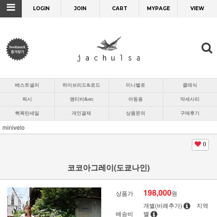
LOGIN
JOIN
CART
MYPAGE
VIEW
베스트셀러
하이브리드&로드
미니벨로
클래식
픽시
엠티비&etc
아동용
악세사리
핵폭탄세일
개인결제
상품문의
구매후기
minivelo
0
코코아그레이(도쿄나인)
198,000
상품가
원
개별(비례추가)
지역
배송비
별