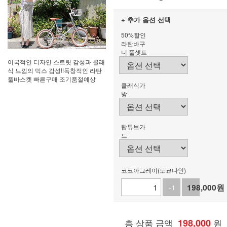
+ 추가 옵션 선택
50%할인
라탄바구
니 풀셋트
이국적인 디자인 스트릿 감성과 클래
식 느낌의 믹스 감성!!독창적인 라탄
풀바스켓 빠른구매 조기품절예상
클래식가
방
탑튜브가
드
코코아그레이(도쿄나인)
198,000
원
+1
-1
총 상품 금액
198,000
원