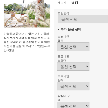
배송비
별
조립방식
+ 추가 옵션 선택
간결하고 군더더기 없는 어린이클래
도쿄나인
식자전거 롯데백화점 입점 브랜드 소
헬멧
중한 우리아이 좋은추억 한가득 이쁜
자전거를 선물 해보세요 37만원→23
만5천원
도쿄나인
보호대
도쿄나인
밀대
받침대 구
매