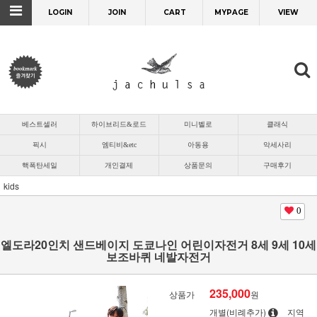
LOGIN
JOIN
CART
MYPAGE
VIEW
베스트셀러
하이브리드&로드
미니벨로
클래식
픽시
엠티비&etc
아동용
악세사리
핵폭탄세일
개인결제
상품문의
구매후기
kids
0
엘도라20인치 샌드베이지 도쿄나인 어린이자전거 8세 9세 10세
보조바퀴 네발자전거
235,000
상품가
원
개별(비례추가)
지역