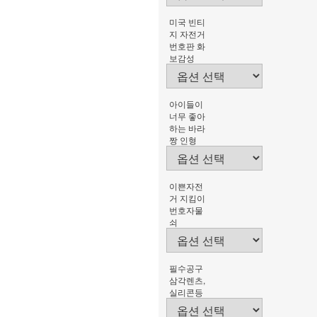
미국 빈티
지 자전거
번호판 화
보감성
아이들이
너무 좋아
하는 바라
짱 인형
이쁜자전
거 지킴이
번호자물
쇠
필수공구
삼각렌츠,
실리콘등