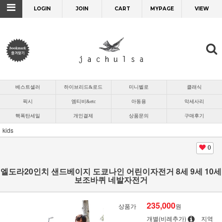
LOGIN
JOIN
CART
MYPAGE
VIEW
베스트셀러
하이브리드&로드
미니벨로
클래식
픽시
엠티비&etc
아동용
악세사리
핵폭탄세일
개인결제
상품문의
구매후기
kids
0
엘도라20인치 샌드베이지 도쿄나인 어린이자전거 8세 9세 10세
보조바퀴 네발자전거
235,000
상품가
원
개별(비례추가)
지역