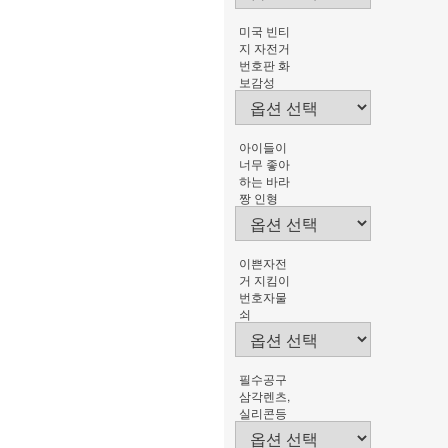
미국 빈티
지 자전거
번호판 화
보감성
아이들이
너무 좋아
하는 바라
짱 인형
이쁜자전
거 지킴이
번호자물
쇠
필수공구
삼각렌츠,
실리콘등