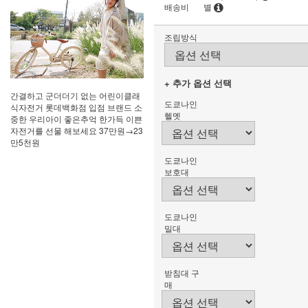
배송비
별
조립방식
+ 추가 옵션 선택
간결하고 군더더기 없는 어린이클래
도쿄나인
식자전거 롯데백화점 입점 브랜드 소
헬멧
중한 우리아이 좋은추억 한가득 이쁜
자전거를 선물 해보세요 37만원→23
만5천원
도쿄나인
보호대
도쿄나인
밀대
받침대 구
매