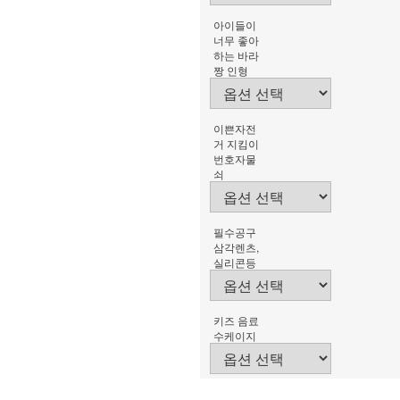
아이들이
너무 좋아
하는 바라
짱 인형
이쁜자전
거 지킴이
번호자물
쇠
필수공구
삼각렌츠,
실리콘등
키즈 음료
수케이지