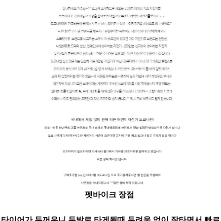
펫바이크 장점
타이어가 두꺼우니 두발로 타게될때 두려움 없이 잘타면서 빠르