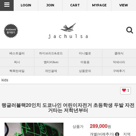
LOGIN
JOIN
CART
MYPAGE
VIEW
베스트셀러
하이브리드&로드
미니벨로
클래식
픽시
엠티비&etc
아동용
악세사리
핵폭탄세일
개인결제
상품문의
구매후기
kids
1
랭글러블랙20인치 도쿄나인 어린이자전거 초등학생 두발 자전
거타는 저학년부터
289,000
상품가
원
개별(비례추가)
지역