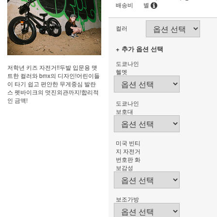
배송비
별
컬러
+ 추가 옵션 선택
도쿄나인
저학년 키즈 자전거!!두발 입문용 맷
헬멧
트한 컬러와 bmx의 디자인!어린이들
이 타기 쉽고 편안한 무게중심 발란
스 펫바이크의 멋진외관까지!합리적
인 금액!
도쿄나인
보호대
미국 빈티
지 자전거
번호판 화
보감성
보조가방