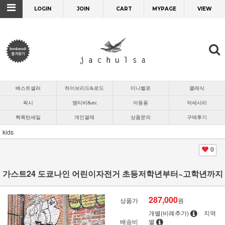
LOGIN
JOIN
CART
MYPAGE
VIEW
베스트셀러
하이브리드&로드
미니벨로
클래식
픽시
엠티비&etc
아동용
악세사리
핵폭탄세일
개인결제
상품문의
구매후기
kids
0
가스트24 도쿄나인 어린이자전거 초등저학년부터~고학년까지
287,000
상품가
원
개별(비례추가)
지역
배송비
별