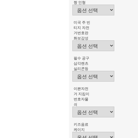
짱 인형
미국 주 빈
티지 자전
거번호판
화보감성
필수 공구
삼각렌츠
실리콘등
이쁜자전
거 지킴이
번호자물
쇠
키즈음료
케이지