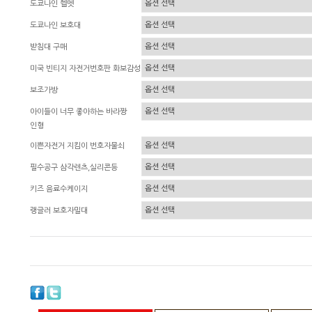
도쿄나인 헬멧
도쿄나인 보호대
받침대 구매
미국 빈티지 자전거번호판 화보감성
보조가방
아이들이 너무 좋아하는 바라짱
인형
이쁜자전거 지킴이 번호자물쇠
필수공구 삼각렌츠,실리콘등
키즈 음료수케이지
랭글러 보호자밀대