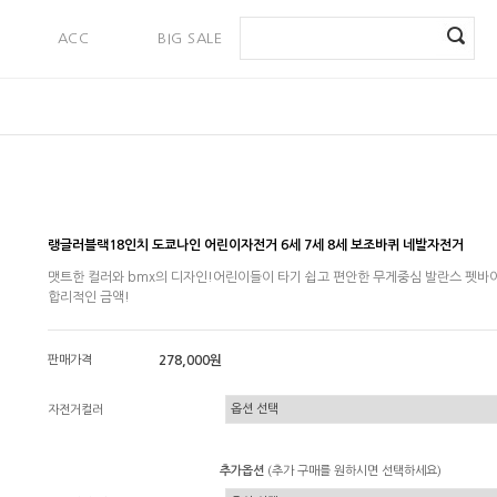
ACC
BIG SALE
PAYMENT
랭글러블랙18인치 도쿄나인 어린이자전거 6세 7세 8세 보조바퀴 네발자전거
맷트한 컬러와 bmx의 디자인!어린이들이 타기 쉽고 편안한 무게중심 발란스 펫바
합리적인 금액!
판매가격
278,000원
자전거컬러
추가옵션
(추가 구매를 원하시면 선택하세요)