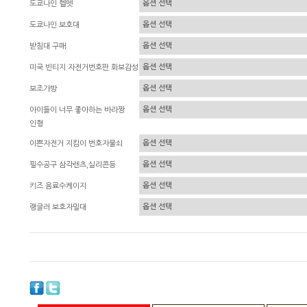
도쿄나인 헬멧
도쿄나인 보호대
받침대 구매
미국 빈티지 자전거번호판 화보감성
보조가방
아이들이 너무 좋아하는 바라짱
인형
이쁜자전거 지킴이 번호자물쇠
필수공구 삼각렌츠,실리콘등
키즈 음료수케이지
랭글러 보호자밀대