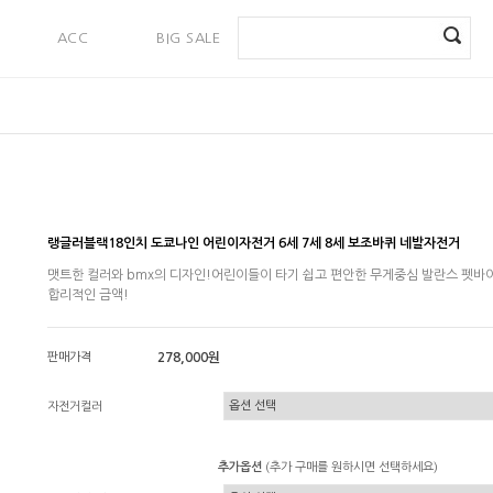
ACC
BIG SALE
PAYMENT
랭글러블랙18인치 도쿄나인 어린이자전거 6세 7세 8세 보조바퀴 네발자전거
맷트한 컬러와 bmx의 디자인!어린이들이 타기 쉽고 편안한 무게중심 발란스 펫바
합리적인 금액!
판매가격
278,000원
자전거컬러
추가옵션
(추가 구매를 원하시면 선택하세요)