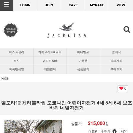
LOGIN
JOIN
CART
MYPAGE
VIEW
베스트셀러
하이브리드&로드
미니벨로
클래식
픽시
엠티비&etc
아동용
악세사리
핵폭탄세일
개인결제
상품문의
구매후기
kids
0
엘도라12 체리블라썸 도쿄나인 어린이자전거 4세 5세 6세 보조
바퀴 네발자전거
215,000
상품가
원
개별(비례추가)
지역