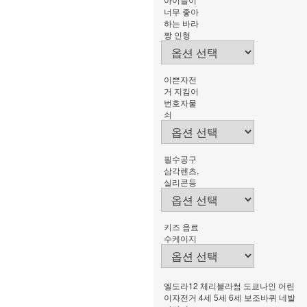
너무 좋아
하는 바라
짱 인형
이쁜자전
거 지킴이
번호자물
쇠
필수공구
삼각렌츠,
실리콘등
키즈 음료
수케이지
엘도라12 체리블라썸 도쿄나인 어린
이자전거 4세 5세 6세 보조바퀴 네발