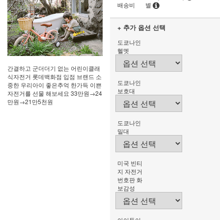
배송비
별
+ 추가 옵션 선택
도쿄나인
헬멧
간결하고 군더더기 없는 어린이클래
식자전거 롯데백화점 입점 브랜드 소
도쿄나인
중한 우리아이 좋은추억 한가득 이쁜
보호대
자전거를 선물 해보세요 33만원→24
만원→21만5천원
도쿄나인
밀대
미국 빈티
지 자전거
번호판 화
보감성
아이들이