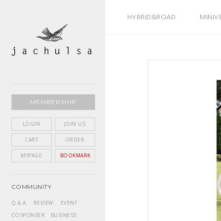
BEST SELLER
HYBRID&ROAD
MINIV
MEMBERSHIP
LOGIN
JOIN US
CART
ORDER
MYPAGE
BOOKMARK
COMMUNITY
Q & A
REVIEW
EVENT
COSPONSER
BUSINESS