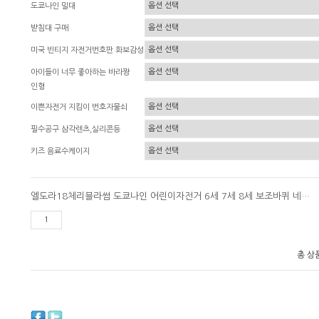
도쿄나인 밀대
받침대 구매
미국 빈티지 자전거번호판 화보감성
아이들이 너무 좋아하는 바라짱
인형
이쁜자전거 지킴이 번호자물쇠
필수공구 삼각렌츠,실리콘등
키즈 음료수케이지
엘도라18체리블라썸 도쿄나인 어린이자전거 6세 7세 8세 보조바퀴 네발자전거
총 상