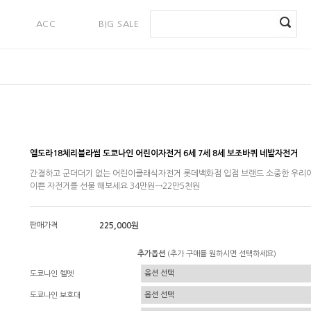
ACC
BIG SALE
PAYMENT
엘도라18체리블라썸 도쿄나인 어린이자전거 6세 7세 8세 보조바퀴 네발자전거
간결하고 군더더기 없는 어린이클래식자전거 롯데백화점 입점 브랜드 소중한 우리
이쁜 자전거를 선물 해보세요 34만원→22만5천원
판매가격
225,000원
추가옵션
(추가 구매를 원하시면 선택하세요)
도쿄나인 헬멧
도쿄나인 보호대