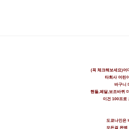
(꼭 체크해보세요)어
타회사 어린
바구니 
핸들,페달,보조바퀴 
이건 100프로
도쿄나인은 
모든걸 완벽 