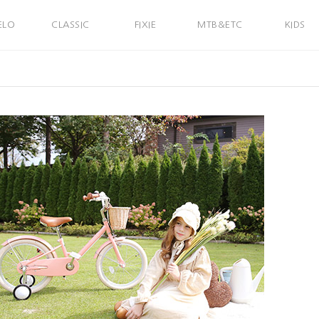
ELO
CLASSIC
FIXIE
MTB&ETC
KIDS