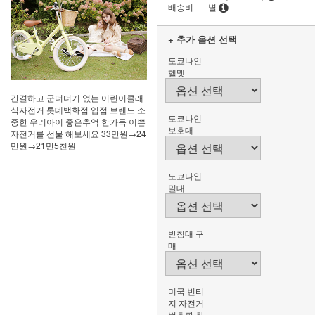
배송비
별
+ 추가 옵션 선택
도쿄나인
헬멧
간결하고 군더더기 없는 어린이클래
식자전거 롯데백화점 입점 브랜드 소
도쿄나인
중한 우리아이 좋은추억 한가득 이쁜
보호대
자전거를 선물 해보세요 33만원→24
만원→21만5천원
도쿄나인
밀대
받침대 구
매
미국 빈티
지 자전거
번호판 화