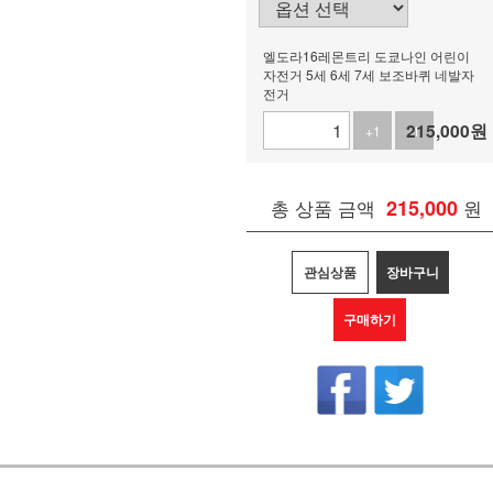
엘도라16레몬트리 도쿄나인 어린이
자전거 5세 6세 7세 보조바퀴 네발자
전거
215,000
원
+1
-1
총 상품 금액
215,000
원
관심상품
장바구니
구매하기