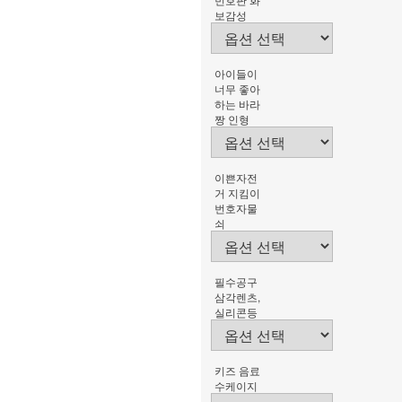
보감성
아이들이
너무 좋아
하는 바라
짱 인형
이쁜자전
거 지킴이
번호자물
쇠
필수공구
삼각렌츠,
실리콘등
키즈 음료
수케이지