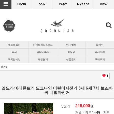
LOGIN
JOIN
CART
MYPAGE
VIEW
베스트셀러
하이브리드&로드
미니벨로
클래식
픽시
엠티비&etc
아동용
악세사리
핵폭탄세일
개인결제
상품문의
구매후기
kids
1
엘도라16레몬트리 도쿄나인 어린이자전거 5세 6세 7세 보조바
퀴 네발자전거
215,000
상품가
원
개별(비례추가)
지역