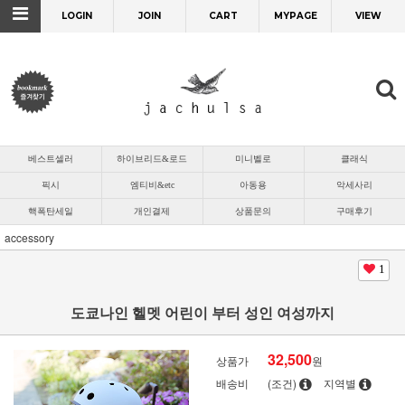
LOGIN
JOIN
CART
MYPAGE
VIEW
베스트셀러
하이브리드&로드
미니벨로
클래식
픽시
엠티비&etc
아동용
악세사리
핵폭탄세일
개인결제
상품문의
구매후기
accessory
1
도쿄나인 헬멧 어린이 부터 성인 여성까지
32,500
상품가
원
배송비
(조건)
지역별