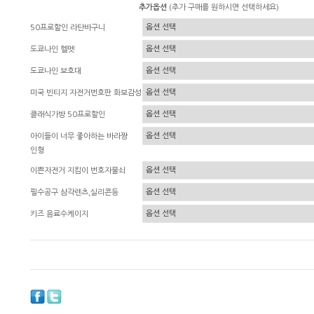
추가옵션
(추가 구매를 원하시면 선택하세요)
50프로할인 라탄바구니
도쿄나인 헬멧
도쿄나인 보호대
미국 빈티지 자전거번호판 화보감성
클래식가방 50프로할인
아이들이 너무 좋아하는 바라짱
인형
이쁜자전거 지킴이 번호자물쇠
필수공구 삼각렌츠,실리콘등
키즈 음료수케이지