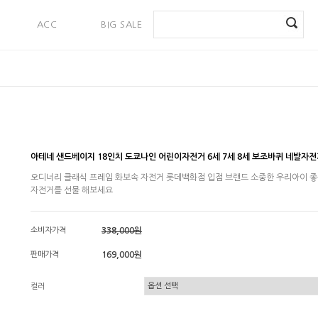
ACC
BIG SALE
PAYMENT
아테네 샌드베이지 18인치 도쿄나인 어린이자전거 6세 7세 8세 보조바퀴 네발자전
오디너리 클래식 프레임 화보속 자전거 롯데백화점 입점 브랜드 소중한 우리아이 
자전거를 선물 해보세요
소비자가격
338,000원
판매가격
169,000원
컬러