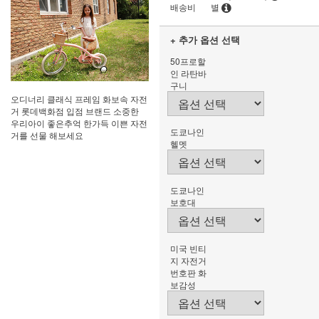
배송비
별
+ 추가 옵션 선택
50프로할
인 라탄바
구니
오디너리 클래식 프레임 화보속 자전
거 롯데백화점 입점 브랜드 소중한
우리아이 좋은추억 한가득 이쁜 자전
도쿄나인
거를 선물 해보세요
헬멧
도쿄나인
보호대
미국 빈티
지 자전거
번호판 화
보감성