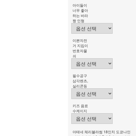
아이들이
너무 좋아
하는 바라
짱 인형
이쁜자전
거 지킴이
번호자물
쇠
필수공구
삼각렌츠,
실리콘등
키즈 음료
수케이지
아테네 체리블라썸 18인치 도쿄나인