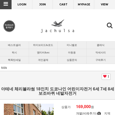
LOGIN
JOIN
CART
MYPAGE
VIEW
베스트셀러
하이브리드&로드
미니벨로
클래식
픽시
엠티비&etc
아동용
악세사리
핵폭탄세일
개인결제
상품문의
구매후기
kids
1
아테네 체리블라썸 18인치 도쿄나인 어린이자전거 6세 7세 8세
보조바퀴 네발자전거
169,000
상품가
원
개별(비례추가)
지역