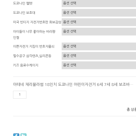
도쿄나인 헬멧
도쿄나인 보호대
미국 빈티지 자전거번호판 화보감성
아이들이 너무 좋아하는 바라짱
인형
이쁜자전거 지킴이 번호자물쇠
필수공구 삼각렌츠,실리콘등
키즈 음료수케이지
아테네 체리블라썸 18인치 도쿄나인 어린이자전거 6세 7세 8세 보조바퀴 네발자전거
총 상