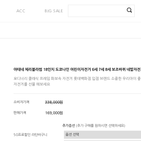
ACC
BIG SALE
PAYMENT
아테네 체리블라썸 18인치 도쿄나인 어린이자전거 6세 7세 8세 보조바퀴 네발자전
오디너리 클래식 프레임 화보속 자전거 롯데백화점 입점 브랜드 소중한 우리아이 
자전거를 선물 해보세요
소비자가격
338,000원
판매가격
169,000원
추가옵션
(추가 구매를 원하시면 선택하세요)
50프로할인 라탄바구니