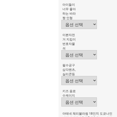
아이들이
너무 좋아
하는 바라
짱 인형
이쁜자전
거 지킴이
번호자물
쇠
필수공구
삼각렌츠,
실리콘등
키즈 음료
수케이지
아테네 체리블라썸 18인치 도쿄나인