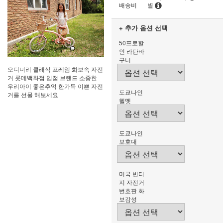
배송비
별
+ 추가 옵션 선택
50프로할
인 라탄바
구니
오디너리 클래식 프레임 화보속 자전
거 롯데백화점 입점 브랜드 소중한
우리아이 좋은추억 한가득 이쁜 자전
도쿄나인
거를 선물 해보세요
헬멧
도쿄나인
보호대
미국 빈티
지 자전거
번호판 화
보감성