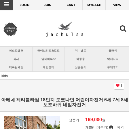
LOGIN
JOIN
CART
MYPAGE
VIEW
베스트셀러
하이브리드&로드
미니벨로
클래식
픽시
엠티비&etc
아동용
악세사리
핵폭탄세일
개인결제
상품문의
구매후기
kids
1
아테네 체리블라썸 18인치 도쿄나인 어린이자전거 6세 7세 8세
보조바퀴 네발자전거
169,000
상품가
원
개별(비례추가)
지역