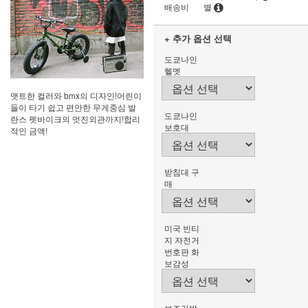
배송비
별
+ 추가 옵션 선택
도쿄나인
헬멧
맷트한 컬러와 bmx의 디자인!어린이
들이 타기 쉽고 편안한 무게중심 발
도쿄나인
란스 펫바이크의 멋진외관까지!합리
보호대
적인 금액!
받침대 구
매
미국 빈티
지 자전거
번호판 화
보감성
보조가방