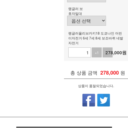
랭글러 보
호자밀대
랭글러올리브카키18 도쿄나인 어린
이자전거 6세 7세 8세 보조바퀴 네발
자전거
278,000
원
+1
-1
총 상품 금액
278,000
원
상품이 품절되었습니다.