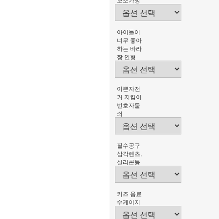
아이들이
너무 좋아
하는 바라
짱 인형
이쁜자전
거 지킴이
번호자물
쇠
필수공구
삼각렌츠,
실리콘등
키즈 음료
수케이지