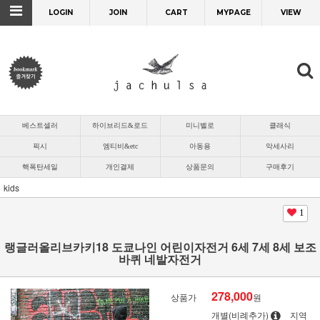
LOGIN
JOIN
CART
MYPAGE
VIEW
베스트셀러
하이브리드&로드
미니벨로
클래식
픽시
엠티비&etc
아동용
악세사리
핵폭탄세일
개인결제
상품문의
구매후기
kids
1
랭글러올리브카키18 도쿄나인 어린이자전거 6세 7세 8세 보조
바퀴 네발자전거
278,000
상품가
원
개별(비례추가)
지역