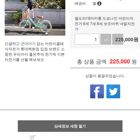
배송비
별
엘도라18마카롱 도쿄나인 어린이자
전거 6세 7세 8세 보조바퀴 네발자전
거
225,000
원
+1
-1
간결하고 군더더기 없는 어린이클래
식자전거 롯데백화점 입점 브랜드 소
중한 우리아이 좋은추억 한가득 이쁜
자전거를 선물 해보세요
총 상품 금액
225,000
원
상품이 품절되었습니다.
상세정보 새창 열기