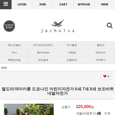
LOGIN
JOIN
CART
MYPAGE
VIEW
베스트셀러
하이브리드&로드
미니벨로
클래식
픽시
엠티비&etc
아동용
악세사리
핵폭탄세일
개인결제
상품문의
구매후기
kids
0
엘도라18마카롱 도쿄나인 어린이자전거 6세 7세 8세 보조바퀴
네발자전거
225,000
상품가
원
개별(비례추가)
지역