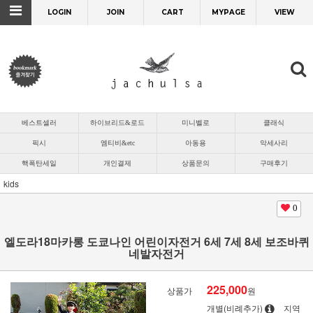
LOGIN
JOIN
CART
MYPAGE
VIEW
베스트셀러
하이브리드&로드
미니벨로
클래식
픽시
엠티비&etc
아동용
악세사리
핵폭탄세일
개인결제
상품문의
구매후기
kids
0
엘도라18마카롱 도쿄나인 어린이자전거 6세 7세 8세 보조바퀴
네발자전거
225,000
상품가
원
개별(비례추가)
지역