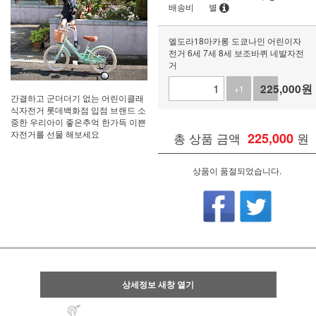
배송비
별
엘도라18마카롱 도쿄나인 어린이자
전거 6세 7세 8세 보조바퀴 네발자전
거
225,000
원
+1
-1
간결하고 군더더기 없는 어린이클래
식자전거 롯데백화점 입점 브랜드 소
중한 우리아이 좋은추억 한가득 이쁜
자전거를 선물 해보세요
총 상품 금액
225,000
원
상품이 품절되었습니다.
상세정보 새창 열기