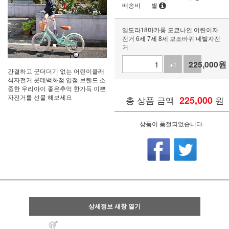
배송비
별
엘도라18마카롱 도쿄나인 어린이자
전거 6세 7세 8세 보조바퀴 네발자전
거
225,000
원
+1
-1
간결하고 군더더기 없는 어린이클래
식자전거 롯데백화점 입점 브랜드 소
중한 우리아이 좋은추억 한가득 이쁜
자전거를 선물 해보세요
총 상품 금액
225,000
원
상품이 품절되었습니다.
상세정보 새창 열기