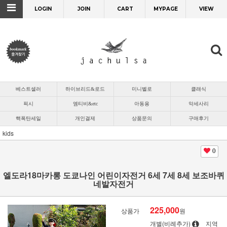
LOGIN
JOIN
CART
MYPAGE
VIEW
베스트셀러
하이브리드&로드
미니벨로
클래식
픽시
엠티비&etc
아동용
악세사리
핵폭탄세일
개인결제
상품문의
구매후기
kids
0
엘도라18마카롱 도쿄나인 어린이자전거 6세 7세 8세 보조바퀴
네발자전거
225,000
상품가
원
개별(비례추가)
지역