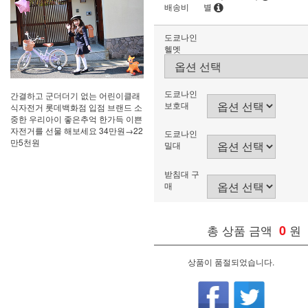
배송비
별
도쿄나인
헬멧
도쿄나인
간결하고 군더더기 없는 어린이클래
보호대
식자전거 롯데백화점 입점 브랜드 소
중한 우리아이 좋은추억 한가득 이쁜
자전거를 선물 해보세요 34만원→22
도쿄나인
만5천원
밀대
받침대 구
매
총 상품 금액
0
원
상품이 품절되었습니다.