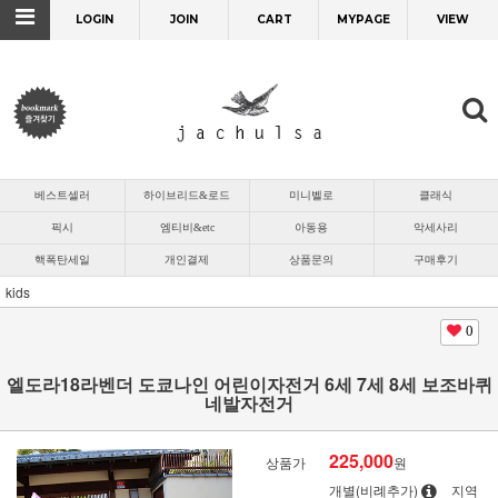
LOGIN
JOIN
CART
MYPAGE
VIEW
베스트셀러
하이브리드&로드
미니벨로
클래식
픽시
엠티비&etc
아동용
악세사리
핵폭탄세일
개인결제
상품문의
구매후기
kids
0
엘도라18라벤더 도쿄나인 어린이자전거 6세 7세 8세 보조바퀴
네발자전거
225,000
상품가
원
개별(비례추가)
지역