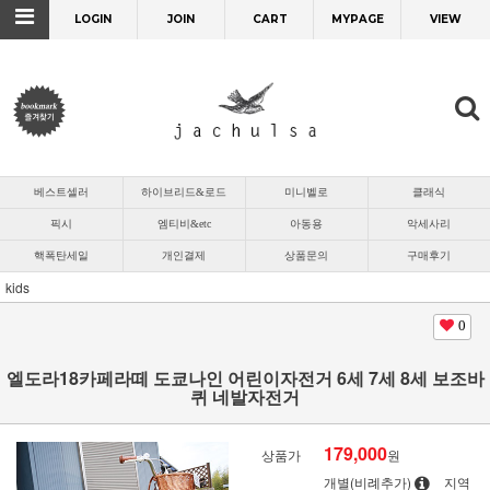
LOGIN
JOIN
CART
MYPAGE
VIEW
베스트셀러
하이브리드&로드
미니벨로
클래식
픽시
엠티비&etc
아동용
악세사리
핵폭탄세일
개인결제
상품문의
구매후기
kids
0
엘도라18카페라떼 도쿄나인 어린이자전거 6세 7세 8세 보조바
퀴 네발자전거
179,000
상품가
원
개별(비례추가)
지역