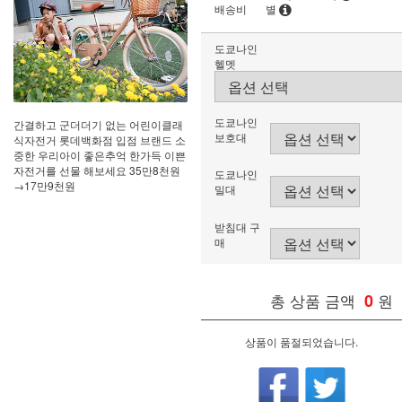
배송비
별
도쿄나인
헬멧
도쿄나인
간결하고 군더더기 없는 어린이클래
보호대
식자전거 롯데백화점 입점 브랜드 소
중한 우리아이 좋은추억 한가득 이쁜
자전거를 선물 해보세요 35만8천원
도쿄나인
→17만9천원
밀대
받침대 구
매
총 상품 금액
0
원
상품이 품절되었습니다.