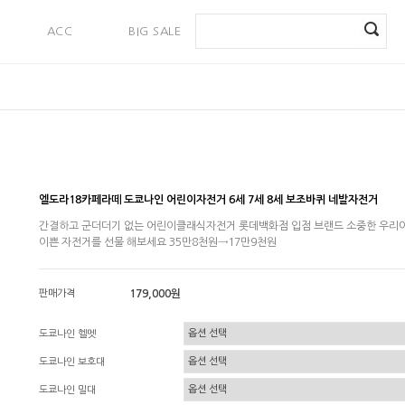
ACC
BIG SALE
PAYMENT
엘도라18카페라떼 도쿄나인 어린이자전거 6세 7세 8세 보조바퀴 네발자전거
간결하고 군더더기 없는 어린이클래식자전거 롯데백화점 입점 브랜드 소중한 우리
이쁜 자전거를 선물 해보세요 35만8천원→17만9천원
판매가격
179,000원
도쿄나인 헬멧
도쿄나인 보호대
도쿄나인 밀대