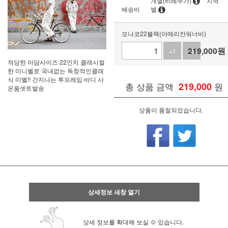
개별(비례추가)
지역
배송비
별
모나코22블랙(아메리칸워너비)
219,000
원
+1
-1
적당한 아담사이즈 22인치 클래시컬
한 미니벨로 국내없는 독창적인클래
식 미벨!! 간지나는 투프레임 바디 사
총 상품 금액
219,000
원
은품셋트발송
상품이 품절되었습니다.
상세정보 새창 열기
상세 정보를 확대해 보실 수 있습니다.