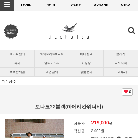
LOGIN
JOIN
CART
MYPAGE
VIEW
베스트셀러
하이브리드&로드
미니벨로
클래식
픽시
엠티비&etc
아동용
악세사리
핵폭탄세일
개인결제
상품문의
구매후기
minivelo
0
모나코22블랙(아메리칸워너비)
219,000
상품가
원
적립금
2,000원