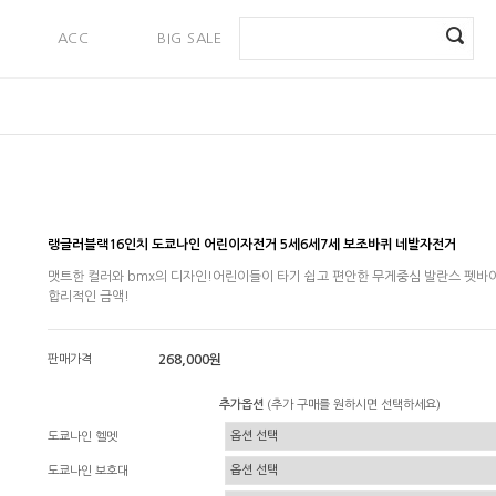
ACC
BIG SALE
PAYMENT
랭글러블랙16인치 도쿄나인 어린이자전거 5세6세7세 보조바퀴 네발자전거
맷트한 컬러와 bmx의 디자인!어린이들이 타기 쉽고 편안한 무게중심 발란스 펫바
합리적인 금액!
판매가격
268,000원
추가옵션
(추가 구매를 원하시면 선택하세요)
도쿄나인 헬멧
도쿄나인 보호대