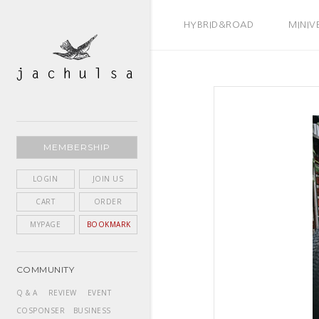
BEST SELLER
HYBRID&ROAD
MINIV
MEMBERSHIP
LOGIN
JOIN US
CART
ORDER
MYPAGE
BOOKMARK
COMMUNITY
Q & A
REVIEW
EVENT
COSPONSER
BUSINESS