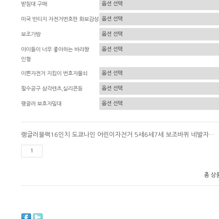
받침대 구매
미국 빈티지 자전거번호판 화보감성
보조가방
아이들이 너무 좋아하는 바라짱
인형
이쁜자전거 지킴이 번호자물쇠
필수공구 삼각렌츠,실리콘등
랭글러 보호자밀대
랭글러블랙16인치 도쿄나인 어린이자전거 5세6세7세 보조바퀴 네발자전거
총 상