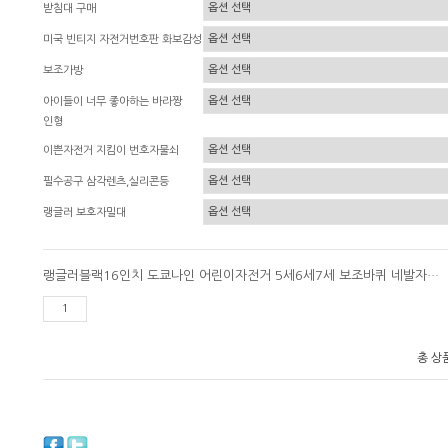
받침대 구매
미국 빈티지 자전거번호판 화보감성
보조가방
아이들이 너무 좋아하는 바라짱
인형
이쁜자전거 지킴이 번호자물쇠
필수공구 삼각렌츠,실리콘등
랭글러 보호자밀대
랭글러블랙16인치 도쿄나인 어린이자전거 5세6세7세 보조바퀴 네발자전거
총 상