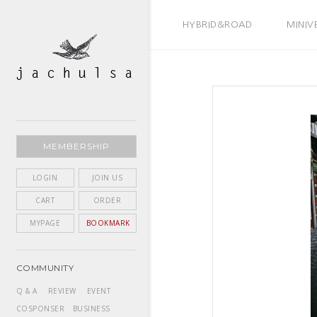
BEST SELLER
HYBRID&ROAD
MINIV
MEMBERSHIP
LOGIN
JOIN US
CART
ORDER
MYPAGE
BOOKMARK
COMMUNITY
Q & A
REVIEW
EVENT
COSPONSER
BUSINESS