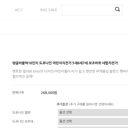
ACC
BIG SALE
PAYMENT
랭글러블랙16인치 도쿄나인 어린이자전거 5세6세7세 보조바퀴 네발자전거
맷트한 컬러와 bmx의 디자인!어린이들이 타기 쉽고 편안한 무게중심 발란스 펫바
합리적인 금액!
판매가격
268,000원
추가옵션
(추가 구매를 원하시면 선택하세요)
도쿄나인 헬멧
도쿄나인 보호대