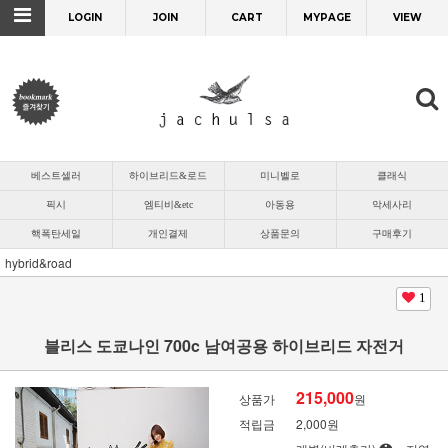
LOGIN
JOIN
CART
MYPAGE
VIEW
베스트셀러
하이브리드&로드
미니벨로
클래식
픽시
엠티비&etc
아동용
악세사리
핵폭탄세일
개인결제
상품문의
구매후기
hybrid&road
1
블리스 도쿄나인 700c 남여공용 하이브리드 자전거
215,000
상품가
원
적립금
2,000원