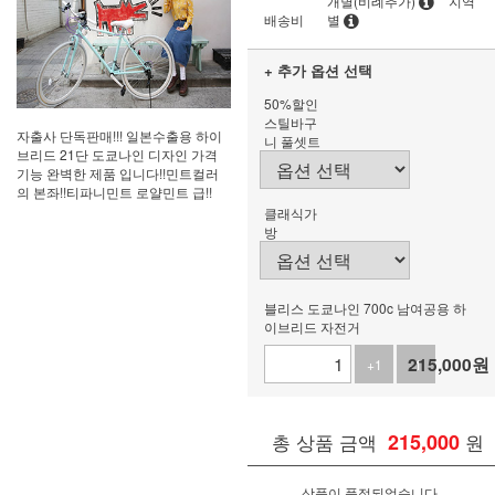
개별(비례추가)
지역
배송비
별
+ 추가 옵션 선택
50%할인
스틸바구
자출사 단독판매!!! 일본수출용 하이
니 풀셋트
브리드 21단 도쿄나인 디자인 가격
기능 완벽한 제품 입니다!!민트컬러
의 본좌!!티파니민트 로얄민트 급!!
클래식가
방
블리스 도쿄나인 700c 남여공용 하
이브리드 자전거
215,000
원
+1
-1
총 상품 금액
215,000
원
상품이 품절되었습니다.