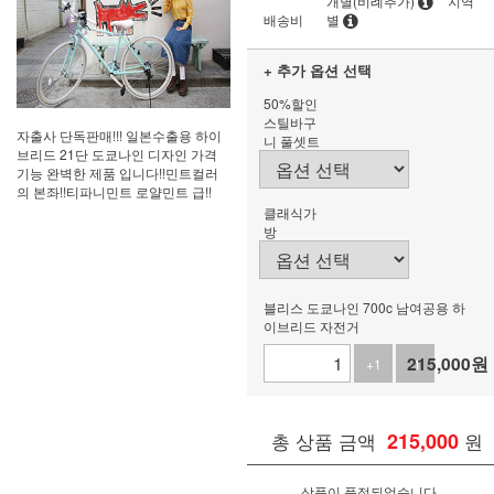
개별(비례추가)
지역
배송비
별
+ 추가 옵션 선택
50%할인
스틸바구
자출사 단독판매!!! 일본수출용 하이
니 풀셋트
브리드 21단 도쿄나인 디자인 가격
기능 완벽한 제품 입니다!!민트컬러
의 본좌!!티파니민트 로얄민트 급!!
클래식가
방
블리스 도쿄나인 700c 남여공용 하
이브리드 자전거
215,000
원
+1
-1
총 상품 금액
215,000
원
상품이 품절되었습니다.