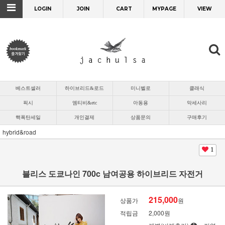
LOGIN
JOIN
CART
MYPAGE
VIEW
베스트셀러
하이브리드&로드
미니벨로
클래식
픽시
엠티비&etc
아동용
악세사리
핵폭탄세일
개인결제
상품문의
구매후기
hybrid&road
1
블리스 도쿄나인 700c 남여공용 하이브리드 자전거
215,000
상품가
원
적립금
2,000원