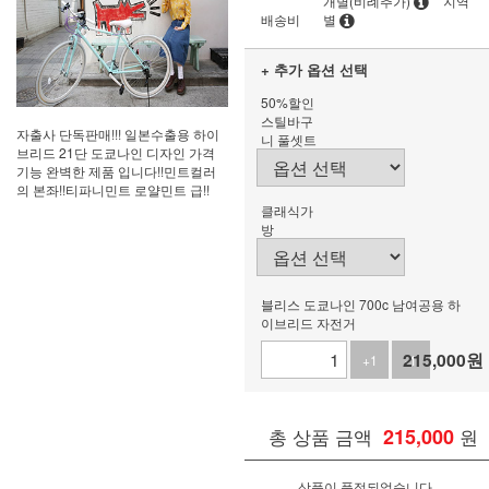
개별(비례추가)
지역
배송비
별
+ 추가 옵션 선택
50%할인
스틸바구
자출사 단독판매!!! 일본수출용 하이
니 풀셋트
브리드 21단 도쿄나인 디자인 가격
기능 완벽한 제품 입니다!!민트컬러
의 본좌!!티파니민트 로얄민트 급!!
클래식가
방
블리스 도쿄나인 700c 남여공용 하
이브리드 자전거
215,000
원
+1
-1
총 상품 금액
215,000
원
상품이 품절되었습니다.