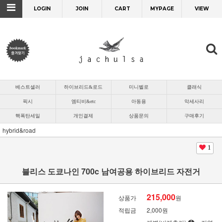
LOGIN
JOIN
CART
MYPAGE
VIEW
베스트셀러
하이브리드&로드
미니벨로
클래식
픽시
엠티비&etc
아동용
악세사리
핵폭탄세일
개인결제
상품문의
구매후기
hybrid&road
1
블리스 도쿄나인 700c 남여공용 하이브리드 자전거
215,000
상품가
원
적립금
2,000원