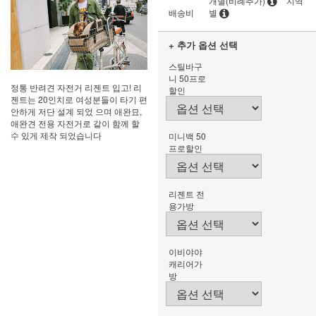
개별(비례추가)
지역
배송비
별
+ 추가 옵션 선택
스틸바구
니 50프로
정통 반려견 자전거 리젠트 입고! 리
할인
젠트는 20인치로 여성분들이 타기 편
안하게 저단 설계 되었 으며 애완묘,
애완견 전용 자전거로 같이 함께 할
수 있게 제작 되었습니다
미니백 50
프로할인
리젠트 전
용가방
이비야야
캐리어가
방