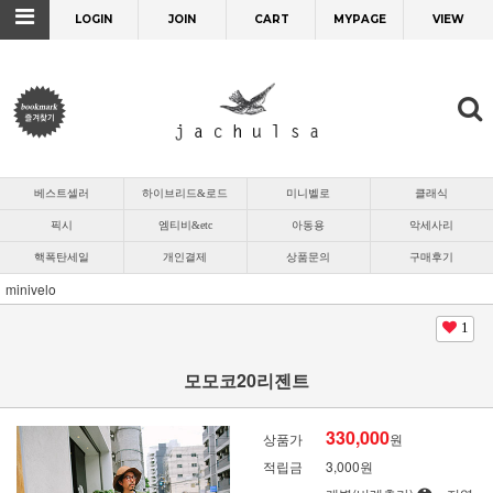
LOGIN
JOIN
CART
MYPAGE
VIEW
베스트셀러
하이브리드&로드
미니벨로
클래식
픽시
엠티비&etc
아동용
악세사리
핵폭탄세일
개인결제
상품문의
구매후기
minivelo
1
모모코20리젠트
330,000
상품가
원
적립금
3,000원