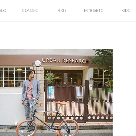
ELO
CLASSIC
FIXIE
MTB&ETC
KIDS