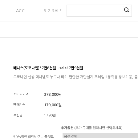
ACC
BIG SALE
PAYMENT
베니스(도쿄나인)37만8천원→sale17만9천원
도쿄나인 신상 미니벨로 누구나 타기 편안한 저단설계 프레임!!통학용 장보기용, 출
소비자가격
378,000원
판매가격
179,000원
적립금
1790원
추가옵션
(추가 구매를 원하시면 선택하세요)
50%할인 라탄바구니 풀셋트