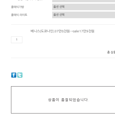
클래식가방
클래식 라이트
베니스(도쿄나인)37만8천원→sale17만9천원
총 상
상품이 품절되었습니다.