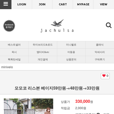
LOGIN
JOIN
CART
MYPAGE
VIEW
베스트셀러
하이브리드&로드
미니벨로
클래식
픽시
엠티비&etc
아동용
악세사리
핵폭탄세일
개인결제
상품문의
구매후기
minivelo
0
모모코 리스본 베이지59만원→48만원→33만원
330,000
상품가
원
적립금
2,000원