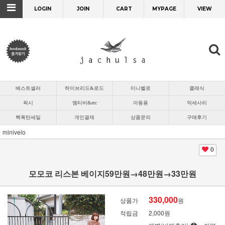
LOGIN
JOIN
CART
MYPAGE
VIEW
베스트셀러
하이브리드&로드
미니벨로
클래식
픽시
엠티비&etc
아동용
악세사리
핵폭탄세일
개인결제
상품문의
구매후기
minivelo
0
모모코 리스본 베이지59만원→48만원→33만원
330,000
상품가
원
적립금
2,000원