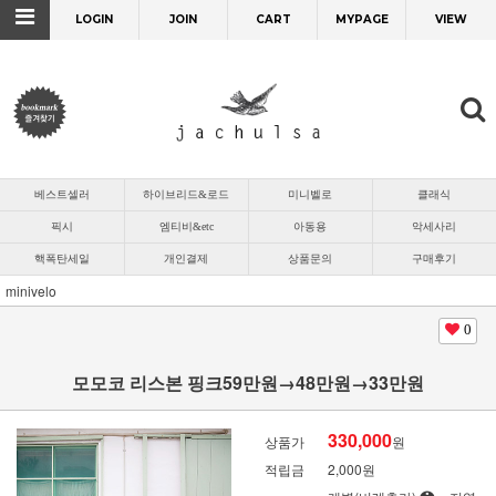
LOGIN
JOIN
CART
MYPAGE
VIEW
베스트셀러
하이브리드&로드
미니벨로
클래식
픽시
엠티비&etc
아동용
악세사리
핵폭탄세일
개인결제
상품문의
구매후기
minivelo
0
모모코 리스본 핑크59만원→48만원→33만원
330,000
상품가
원
적립금
2,000원