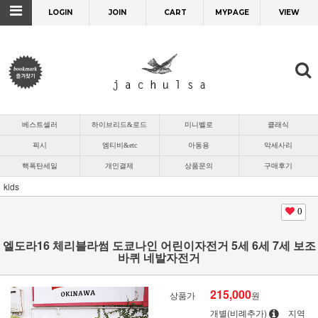
LOGIN
JOIN
CART
MYPAGE
VIEW
베스트셀러
하이브리드&로드
미니벨로
클래식
픽시
엠티비&etc
아동용
악세사리
핵폭탄세일
개인결제
상품문의
구매후기
kids
0
엘도라16 체리블라썸 도쿄나인 어린이자전거 5세 6세 7세 보조
바퀴 네발자전거
215,000
상품가
원
개별(비례추가)
지역