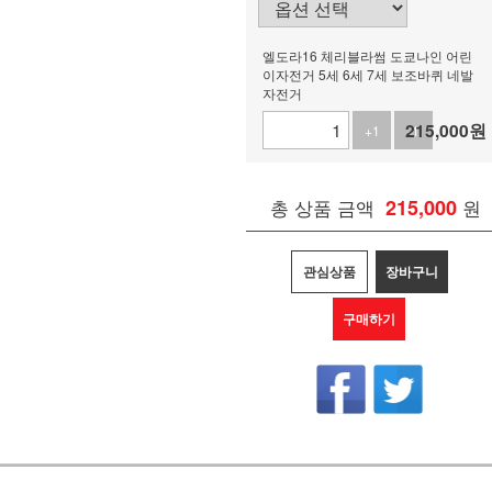
엘도라16 체리블라썸 도쿄나인 어린
이자전거 5세 6세 7세 보조바퀴 네발
자전거
215,000
원
+1
-1
총 상품 금액
215,000
원
관심상품
장바구니
구매하기