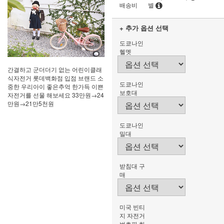
배송비
별
+ 추가 옵션 선택
도쿄나인
헬멧
간결하고 군더더기 없는 어린이클래
식자전거 롯데백화점 입점 브랜드 소
도쿄나인
중한 우리아이 좋은추억 한가득 이쁜
보호대
자전거를 선물 해보세요 33만원→24
만원→21만5천원
도쿄나인
밀대
받침대 구
매
미국 빈티
지 자전거
번호판 화