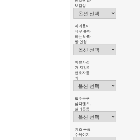
보감성
아이들이
너무 좋아
하는 바라
짱 인형
이쁜자전
거 지킴이
번호자물
쇠
필수공구
삼각렌츠,
실리콘등
키즈 음료
수케이지