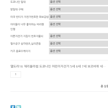
도쿄나인 밀대
받침대 구매
미국 빈티지 자전거번호판 화보감성
아이들이 너무 좋아하는 바라짱
인형
이쁜자전거 지킴이 번호자물쇠
필수공구 삼각렌츠,실리콘등
키즈 음료수케이지
엘도라16 체리블라썸 도쿄나인 어린이자전거 5세 6세 7세 보조바퀴 네발자전거
총 상