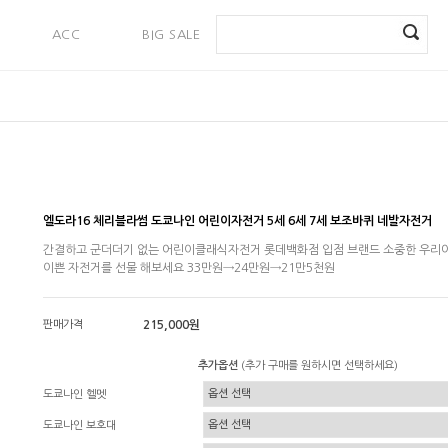
ACC
BIG SALE
PAYMENT
엘도라16 체리블라썸 도쿄나인 어린이자전거 5세 6세 7세 보조바퀴 네발자전거
간결하고 군더더기 없는 어린이클래식자전거 롯데백화점 입점 브랜드 소중한 우리
이쁜 자전거를 선물 해보세요 33만원→24만원→21만5천원
판매가격
215,000원
추가옵션
(추가 구매를 원하시면 선택하세요)
도쿄나인 헬멧
도쿄나인 보호대