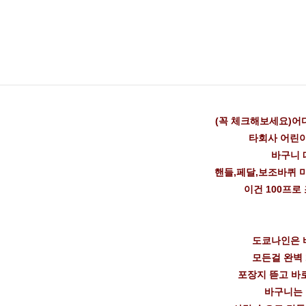
(꼭 체크해보세요)어
타회사 어린
바구니 
핸들,페달,보조바퀴 
이건 100프로
도쿄나인은 
모든걸 완벽 
포장지 뜯고 바
바구니는