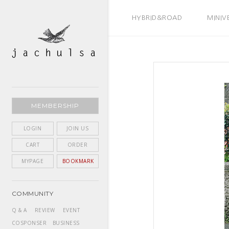
BEST SELLER
HYBRID&ROAD
MINIV
MEMBERSHIP
LOGIN
JOIN US
CART
ORDER
MYPAGE
BOOKMARK
COMMUNITY
Q & A
REVIEW
EVENT
COSPONSER
BUSINESS