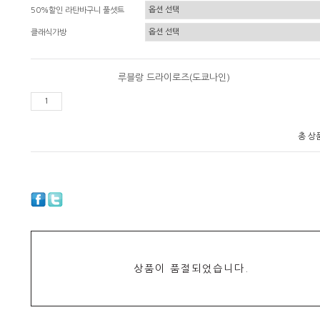
50%할인 라탄바구니 풀셋트
클래식가방
루블랑 드라이로즈(도쿄나인)
총 상
상품이 품절되었습니다.