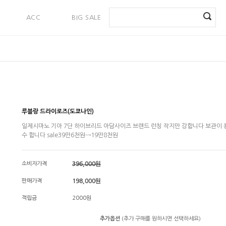
ACC
BIG SALE
PAYMENT
루블랑 드라이로즈(도쿄나인)
일제시마노 기아 7단 하이브리드 아담사이즈 브랜드 런칭 작지만 강합니다 보관이 
수 합니다 sale39만6천원→19만8천원
소비자가격
396,000원
판매가격
198,000원
적립금
2000원
추가옵션
(추가 구매를 원하시면 선택하세요)