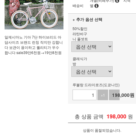
개별(비례추가)
지역
배송비
별
+ 추가 옵션 선택
50%할인
라탄바구
일제시마노 기아 7단 하이브리드 아
니 풀셋트
담사이즈 브랜드 런칭 작지만 강합니
다 보관이 용이하고 퀄리티가 우수
합니다 sale39만6천원→19만8천원
클래식가
방
루블랑 드라이로즈(도쿄나인)
198,000
원
+1
-1
총 상품 금액
198,000
원
상품이 품절되었습니다.