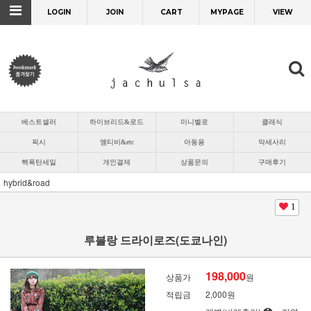
LOGIN
JOIN
CART
MYPAGE
VIEW
베스트셀러
하이브리드&로드
미니벨로
클래식
픽시
엠티비&etc
아동용
악세사리
핵폭탄세일
개인결제
상품문의
구매후기
hybrid&road
1
루블랑 드라이로즈(도쿄나인)
198,000
상품가
원
적립금
2,000원